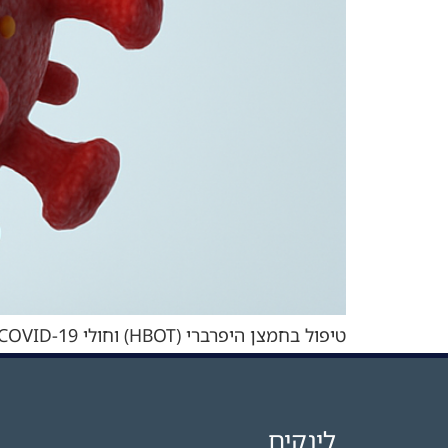
2020 על מגפה עולמית (פנדמיה). המחלה שנגרמת מהנגיף, COVID-19, פגעה […]
לינקים