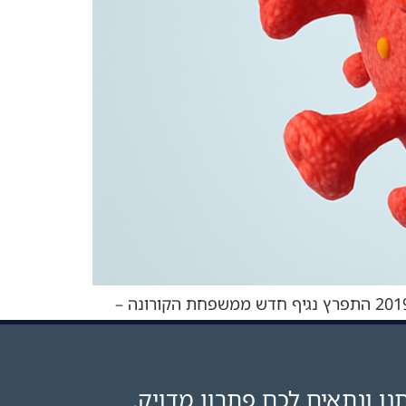
טיפול בחמצן היפרברי (HBOT) וחולי COVID-19 – מבוא: טיפול בתא לחץ כפתרון תומך לקורונה בשלהי שנת 2019 התפרץ נגיף חדש ממשפחת הקורונה –
SARS-CoV-2 – בעיר ווהאן שבסין. תוך חודשים ספורים התפשט הנגיף במהירות לכל רחבי העולם, והוביל להכרזה של ארגון הבריאות העולמי (WHO) במרץ
נו ונתאים לכם פתרון מדויק.