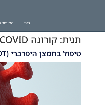
לתוכן
בית
הסיפור ש
תגית:
קורונה COVID
טיפול בחמצן היפרברי (HBOT) וחולי COVID-19 / קורונה