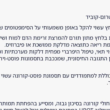
י להקל באופן משמעותי על הסימפטומים של ong COVID
ת בלחץ מתון תורם להמרצת זרימת הדם למוח ושיפו
י תאי, טיפול היפרברי מפחית דלקות מערכתיות ו
ללת למתמודדים עם תסמונת פוסט-קורונה עשוי לה
.
חולי קורונה בסיכון גבוה, ומסייע בהפחתת תמותה