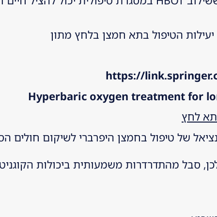
ההחלמה. מחקרים וניסיון קליני מצביעים על כך ששילוב HBOT במסגרת 
יעילות הטיפול בתא חמצן בלחץ מתון
https://link.springe
Hyperbaric oxygen treatment for lo
תא לחץ
אל של טיפול בחמצן היפרברי לשיקום חולים הס
, אתלט ובריא קודם לכן, סבל מהתדרדרות משמעותית ביכולות הק