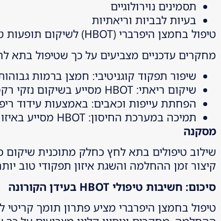
תסמינים נוירולוגיים
בעיות לבביות וריאתיות
טיפול בחמצן היפרברי (HBOT) לשיקום תופעות טרום-קוביד
מחקרים עדכניים מצביעים על כך שטיפול בתא לחץ עשו
שיפור תפקוד קוגניטיבי: חמצן ברמות גבוהו
שיקום ריאתי: HBOT מסייע בשיקום נזקי רקמת ריאה כתוצאה מדלקת ממושכת או פיברוזיס.
הפחתת עייפות וכאבים: באמצעות עידוד ריפו
תמיכה במערכת החיסון: HBOT מסייע באיזון התגובה החיסונית, שמככבת בתסמונות פוסט-ויראליות.
מסקנה
שילוב טיפולים בתא לחץ כחלק מתוכנית שיקום כו
קיצור זמן ההחלמה והשגת איזון תפקודי טוב יותר
סיכום: חשיבות טיפולי
HBOT
בעידן הקורונה
טיפול בחמצן היפרברי מציע פתרון תומך קריטי ל