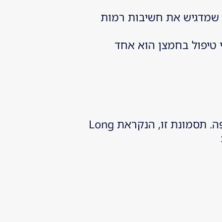
 – גילוי שמדגיש את חשיבות רמות
חמצן רפואי, וציין כי טיפול בחמצן הוא אחד
אצל חלק מהחולים בנגיף הקורונה, מופיעות תופעות ממושכות גם לאחר ההחלמה מהמחלה החריפה. תסמונת זו, הנקראת Long