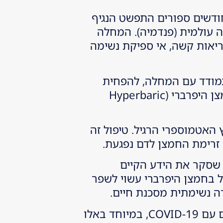
SARS- – בעיר ווהאן שבסין. תוך חודשים ספורים התפשט הנגיף
והוביל להכרזה של ארגון הבריאות העולמי (WHO) במרץ 2020 על מגפה עולמית (פנדמיה). המחלה
ו דלקת ריאות קשה, אי ספיקת נשימה
תמודד עם המחלה, להפחית
סיבוכים נשימתיים ולשפר את סיכויי ההחלמה. אחד מהטיפולים שזכה להכרה גוברת הוא טיפול בחמצן היפרברי (Hyperbaric
 האטמוספרי הרגיל. טיפול זה
זרימת החמצן לדם נפגעת.
ספר הלבן" – מסמך מקיף שסקר את הידע הקיים
 זה הציג עדויות לכך שטיפול בחמצן היפרברי עשוי לשפר
 נשימתית מסכנת חיים.
מאז, יותר ויותר מרכזים רפואיים בעולם החלו לשלב טיפול זה כחלק מהגישה הכוללת לטיפול בחולים עם COVID-19, במיוחד באלו