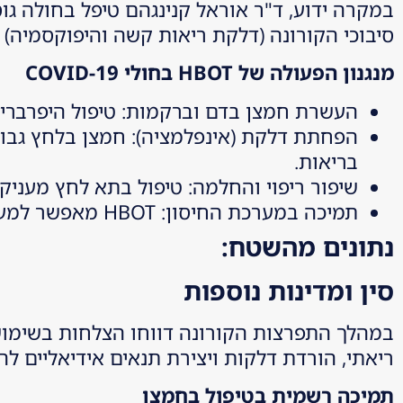
סיבוכי הקורונה (דלקת ריאות קשה והיפוקסמיה) לבין 
מנגנון הפעולה של
HBOT
בחולי
COVID-19
העשרת חמצן בדם וברקמות: טיפול היפרברי
הפחתת דלקת (אינפלמציה): חמצן בלחץ גבוה
בריאות.
שיפור ריפוי והחלמה: טיפול בתא לחץ מעני
תמיכה במערכת החיסון: HBOT מאפשר למערכת החיסונית זמן יקר לבניית נוגדנים ולהתמודדות אפקטיבית מול הנגיף.
נתונים מהשטח:
סין ומדינות נוספות
במהלך התפרצות הקורונה דווחו הצלחות בשימוש 
ריאתי, הורדת דלקות ויצירת תנאים אידיאליים ל
תמיכה רשמית בטיפול בחמצן