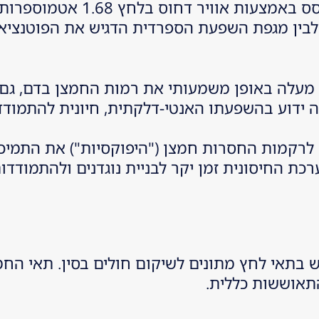
במקרה ידוע, ד"ר אוראל קנינגהם טיפל ב
מגפת השפעת הספרדית הדגיש את הפוטנציאל של HBOT גם
 מעלה באופן משמעותי את רמות החמצן בדם, גם 
 ידוע בהשפעתו האנטי-דלקתית, חיונית להתמודד
ק לרקמות החסרות חמצן ("היפוקסיות") את התמיכ
בתאי לחץ מתונים לשיקום חולים בסין. תאי החמ
התאוששות כללית.