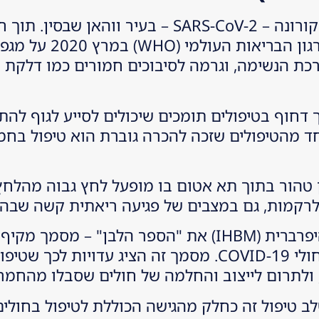
בשלהי שנת 2019 התפרץ נגיף חדש ממשפחת הקורונה – CoV-2
במהירות לכל רחבי העולם, 
C, פגעה במיוחד במערכת הנשימה, וגרמה לסיבוכים חמורים כמ
 דחוף בטיפולים תומכים שיכולים לסייע לגוף לה
מצן טהור בתוך תא אטום בו מופעל לחץ גבוה מהלחץ
רקמות, גם במצבים של פגיעה ריאתית קשה שבה 
בשנת 2020 פרסם האיגוד הבין-לאומי לרפואה היפרברית (IHBM) את "ה
והפוטנציאל הטיפולי של HBOT בהתמודדות עם חולי COVID-19. מסמך
לתרום לייצוב והחלמה של חולים שסבלו מהחמרה