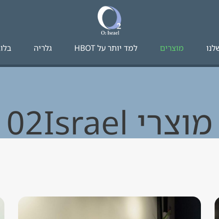
לנו
מוצרים
למד יותר על HBOT​
גלריה
בלוג
מוצרי 02Israel