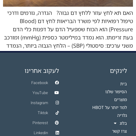
האם תא לחץ עוזר ללחץ דם גבוה? הגדרה, גורמים ודרכי
טיפול רפואיות לפי משרד הבריאות לחץ דם (Blood
Pressure) הוא הכוח שמפעיל הדם על דפנות כלי הדם
בעת זרימתו. הוא נמדד במילימטר כספית (mmHg) ומורכב
משני ערכים: סיסטולי (SBP) – הלחץ הגבוה ביותר, הנמדד
בעת כיווץ הלב והשגת זרימת דם לעורקים. דיאסטולי (DBP)
– […]
לינקים
לעקוב אחרינו
Facebook
בית
הסיפור שלנו
YouTube
מוצרים
Instagram
למד יותר על HBOT​
Tiktok
גלריה
Pinterest
בלוג
צרו קשר
Linkedin