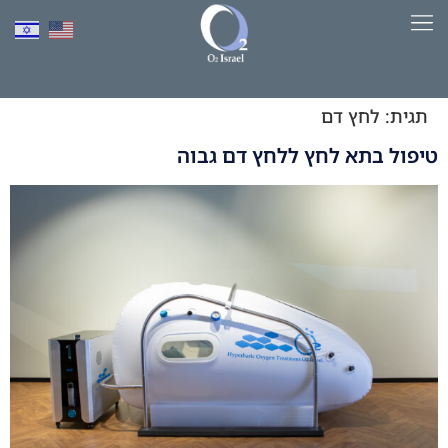
לתוכן
למד יותר על HBOT​
תגית:
לחץ דם
טיפול בתא לחץ ללחץ דם גבוה