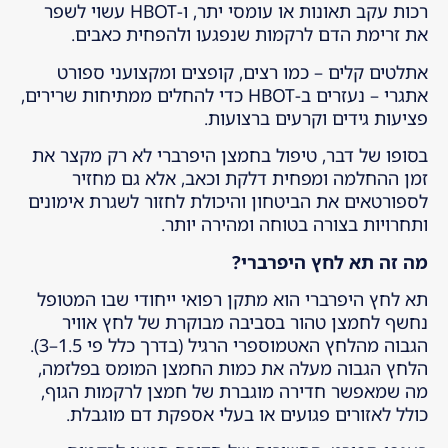
רכות עקב תאונות או עומסי יתר, ו-HBOT עשוי לשפר
את זרימת הדם לרקמות שנפגעו ולהפחית כאבים.
אתלטים קלים – כמו רצים, קופצים ומקצועני ספורט
אתגרי – נעזרים ב-HBOT כדי להחלים ממתיחות שרירים,
פציעות גידים וקרעים ברצועות.
בסופו של דבר, טיפול בחמצן היפרברי לא רק מקצר את
זמן ההחלמה ומפחית דלקת וכאב, אלא גם מחזיר
לספורטאים את הביטחון והיכולת לחזור לשגרת אימונים
ותחרויות בצורה בטוחה ומהירה יותר.
מה זה תא לחץ היפרברי?
תא לחץ היפרברי הוא מתקן רפואי ייחודי שבו המטופל
נחשף לחמצן טהור בסביבה מבוקרת של לחץ אוויר
הגבוה מהלחץ האטמוספרי הרגיל (בדרך כלל פי 1.5–3).
הלחץ הגבוה מעלה את כמות החמצן המומס בפלזמה,
מה שמאפשר חדירה מוגברת של חמצן לרקמות הגוף,
כולל לאזורים פגועים או בעלי אספקת דם מוגבלת.