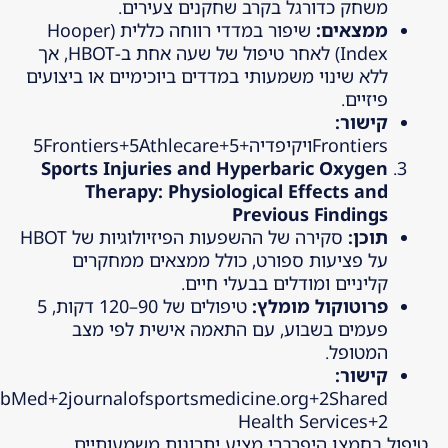
משחק כדורגל בקרב שחקנים צעירים.
ממצאים
:
שיפור במדדי רווחה כללית (Hooper
Index) לאחר טיפול של שעה אחת ב-HBOT, אך
ללא שינוי משמעותי במדדים ביוכימיים או ביצועים
פיזיים.
קישור
:
Frontiers
ויקיפדיה+5Frontiers+5Athlecare+5
Sports Injuries and Hyperbaric Oxygen
Therapy: Physiological Effects and
Previous Findings
תוכן
:
סקירה של ההשפעות הפיזיולוגיות של HBOT
על פציעות ספורט, כולל ממצאים ממחקרים
קליניים ומודלים בבעלי חיים.
פרוטוקול מומלץ
:
טיפולים של 90–120 דקות, 5
פעמים בשבוע, עם התאמה אישית לפי מצב
המטופל.
קישור
:
bMed+2journalofsportsmedicine.org+2Shared
Health Services+2
טיפול בחמצן היפרברי מציע יתרונות משמעותיים