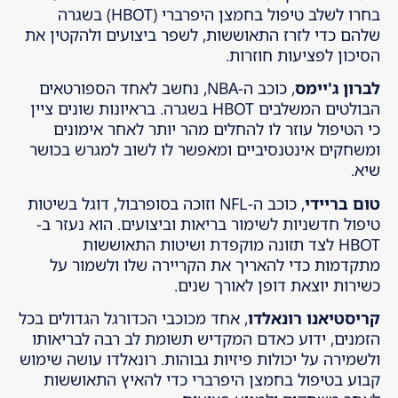
בחרו לשלב טיפול בחמצן היפרברי (HBOT) בשגרה
שלהם כדי לזרז התאוששות, לשפר ביצועים ולהקטין את
הסיכון לפציעות חוזרות.
לברון ג'יימס
, כוכב ה-NBA, נחשב לאחד הספורטאים
הבולטים המשלבים HBOT בשגרה. בראיונות שונים ציין
כי הטיפול עוזר לו להחלים מהר יותר לאחר אימונים
ומשחקים אינטנסיביים ומאפשר לו לשוב למגרש בכושר
שיא.
טום בריידי
, כוכב ה-NFL וזוכה בסופרבול, דוגל בשיטות
טיפול חדשניות לשימור בריאות וביצועים. הוא נעזר ב-
HBOT לצד תזונה מוקפדת ושיטות התאוששות
מתקדמות כדי להאריך את הקריירה שלו ולשמור על
כשירות יוצאת דופן לאורך שנים.
קריסטיאנו רונאלדו
, אחד מכוכבי הכדורגל הגדולים בכל
הזמנים, ידוע כאדם המקדיש תשומת לב רבה לבריאותו
ולשמירה על יכולות פיזיות גבוהות. רונאלדו עושה שימוש
קבוע בטיפול בחמצן היפרברי כדי להאיץ התאוששות