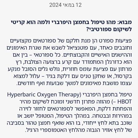
12 במאי 2024
מבוא: מהו טיפול בחמצן היפרברי ולמה הוא קריטי
לשיקום ספורטיבי?
פציעות ספורט הן מנת חלקם של ספורטאים מקצועיים
וחובבים כאחד, עם פוטנציאל לשבש את שגרת האימונים
וההישגים האישיים והקבוצתיים. כל ספורטאי – בין אם
הוא כדורגלן המתמודד עם קרע ברצועה הצולבת, רץ
מרתון עם פציעת עומס חוזרית, גולש גלים הסובל מנקע
בקרסול, או שחקן טניס עם דלקת בגיד – עלול למצוא
עצמו מושבת מאימונים למשך שבועות ואף חודשים.
טיפול בחמצן היפרברי (Hyperbaric Oxygen Therapy
– HBOT) מהווה פתרון חדשני ומוכח לשיקום מהיר
והפחתת דלקת, המאפשר לספורטאים לחזור לזירה
במהירות ובבטחה. במהלך הטיפול, המטופל יושב או
שוכב בתא לחץ ייחודי, בו הוא שואף חמצן טהור בסביבה
של לחץ אוויר הגבוה מהלחץ האטמוספרי הרגיל.