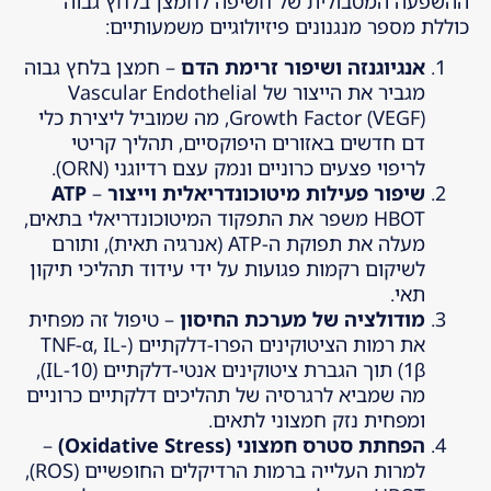
ההשפעה המטבולית של חשיפה לחמצן בלחץ גבוה
כוללת מספר מנגנונים פיזיולוגיים משמעותיים:
אנגיוגנזה ושיפור זרימת הדם
– חמצן בלחץ גבוה
מגביר את הייצור של Vascular Endothelial
Growth Factor (VEGF), מה שמוביל ליצירת כלי
דם חדשים באזורים היפוקסיים, תהליך קריטי
לריפוי פצעים כרוניים ונמק עצם רדיוגני (ORN).
שיפור פעילות מיטוכונדריאלית וייצור
ATP
–
HBOT משפר את התפקוד המיטוכונדריאלי בתאים,
מעלה את תפוקת ה-ATP (אנרגיה תאית), ותורם
לשיקום רקמות פגועות על ידי עידוד תהליכי תיקון
תאי.
מודולציה של מערכת החיסון
– טיפול זה מפחית
את רמות הציטוקינים הפרו-דלקתיים (TNF-α, IL-
1β) תוך הגברת ציטוקינים אנטי-דלקתיים (IL-10),
מה שמביא לרגרסיה של תהליכים דלקתיים כרוניים
ומפחית נזק חמצוני לתאים.
הפחתת סטרס חמצוני
(Oxidative Stress)
–
למרות העלייה ברמות הרדיקלים החופשיים (ROS),