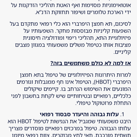
אוטואימוניות מסוימות ואף האטת תהליכי הזדקנות על
ידי הארכת טלומרים ושיפור תחזוקת הדנ”א.
לסיכום, תא חמצן היפרברי הוא כלי רפואי מתקדם בעל
השפעות קליניות מבוססות מחקר. השפעותיו על
פיזיולוגיית התא, תהליכי ריפוי ומודולציה חיסונית
מציבות אותו כטיפול משלים משמעותי במגוון מצבים
קליניים.
אז למה לא כולם משתמשים בזה
?
למרות היתרונות הפיזיולוגיים של טיפול בתא חמצן
היפרברי (HBOT), הטיפול אינו חף ממגבלות וגורמים
המונעים את השימוש הנרחב בו. קיימים שיקולים
כלכליים, רפואיים ובטיחותיים שיש לקחת בחשבון לפני
התחלת פרוטוקול טיפולי.
עלות גבוהה והיעדר סבסוד רפואי
היבט משמעותי שמגביל את הנגישות לטיפול HBOT הוא
עלותו הגבוהה. טיפול במרכזים רפואיים מוסדרים מצריך
תשתית מורכבת, תאי לחץ מבוקרים, צוות רפואי מיומן