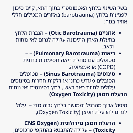
בשל השינוי בלחץ האטמוספרי בתוך התא, קיים סיכון
לפגיעות בלחץ (barotrauma) באזורים המכילים חללי
אוויר בגוף:
אוזניים
(Otic Barotrauma)
– הגברת הלחץ
בתעלת האוזן התיכונה עלולה לגרום לאי נוחות
וכאב.
ריאות
(Pulmonary Barotrauma)
– –
מטופלים עם מחלת ריאה חסימתית כרונית
(COPD) או אמפיזמה.
סינוסים
(Sinus Barotrauma)
– מטופלים
הסובלים מגודש כרוני או דלקות חוזרות בסינוסים
עלולים לחוות כאב ראש , לחץ בסינוסים ואי נוחות
הרעלת חמצן
(Oxygen Toxicity)
טיפול ארוך מהרגיל וממושך בלחץ גבוה מדי – עלול
לגרום להרעלת חמצן (Oxygen Toxicity),
הרעלת חמצן נוירולוגית
(CNS Oxygen
Toxicity)
– עלולה להתבטא בהתקפי פרכוסים,