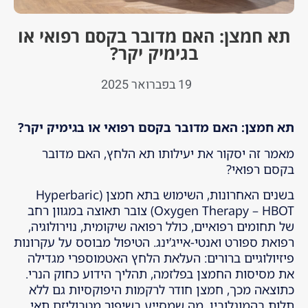
תא חמצן: האם מדובר בקסם רפואי או
בגימיק יקר?
19 בפברואר 2025
תא חמצן: האם מדובר בקסם רפואי או בגימיק יקר
?
מאמר זה יסקור את יעילותו תא הלחץ, האם מדובר
בקסם רפואי?
בשנים האחרונות, השימוש בתא חמצן (Hyperbaric
Oxygen Therapy – HBOT) צובר תאוצה במגוון רחב
של תחומים רפואיים, כולל רפואה שיקומית, נוירולוגיה,
רפואת ספורט ואנטי-אייג’ינג. הטיפול מבוסס על עקרונות
פיזיולוגיים ברורים: העלאת הלחץ האטמוספרי מגדילה
את מסיסות החמצן בפלזמה, תהליך הידוע כחוק הנרי.
כתוצאה מכך, חמצן חודר לרקמות היפוקסיות גם ללא
תלות בהמוגלובין, מה שמסייע בשיפור מטבוליזם תאי