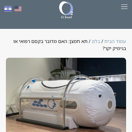
למד יותר על HBOT​
עמוד הבית
/
בלוג
/ תא חמצן: האם מדובר בקסם רפואי או
בגימיק יקר?