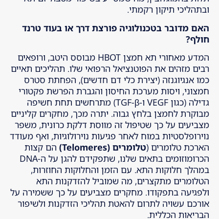
ובתהליכי תיקון רקמתי.
האם מדובר בטכנולוגיה פורצת דרך או בעוד טרנד
חולף
?
המדע מאחורי תא חמצן HBOT מבוסס היטב, ורופאים
רבים מזהים את הפוטנציאל הרפואי שלו. תהליכים תאיים
כמו אנגיוגנזה (יצירת כלי דם חדשים), הפחתת סטרס
חמצוני, ויסות מערכת החיסון והגברת הפרשת פקטורי
גדילה (כגון VEGF ו-TGF-β) מתרחשים תחת חשיפה
מבוקרת לחמצן בלחץ גבוה. יתרה מכך, מחקרים קליניים
מצביעים על כך שטיפול זה מווסת דלקת כרונית, משפר
נוירופלסטיות במוח לאחר פגיעות נוירולוגיות, ואף מעודד
הארכת טלומרים (
טלומרים
(Telomeres)
הם קצות
הכרומוזומים בתאים שלנו, שתפקידם להגן על ה-DNA
במהלך חלוקות התא. עם הזמן והחלוקות החוזרות,
הטלומרים מתקצרים, מה שמוביל להזדקנות התא
ולפגיעה בתפקודו. מחקרים מצביעים על כך ששמירה על
אורכם עשויה לתרום להאטת תהליכי הזדקנות ולשיפור
הבריאות הכללית.