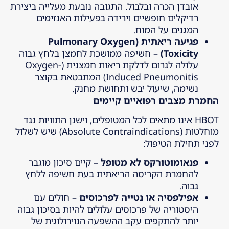
אובדן הכרה ובלבול. התגובה נובעת מעלייה ביצירת
רדיקלים חופשיים וירידה בפעילות האנזימים
המגנים על המוח.
פגיעה ריאתית
(Pulmonary Oxygen
Toxicity)
– חשיפה ממושכת לחמצן בלחץ גבוה
עלולה לגרום לדלקת ריאות חמצנית (Oxygen-
Induced Pneumonitis) המתבטאת בקוצר
נשימה, שיעול יבש ותחושת מחנק.
החמרת מצבים רפואיים קיימים
HBOT אינו מתאים לכל המטופלים, וישנן התוויות נגד
מוחלטות (Absolute Contraindications) שיש לשלול
לפני תחילת הטיפול:
פנאומוטורקס לא מטופל
– קיים סיכון מוגבר
להחמרת הקריסה הריאתית בעת חשיפה ללחץ
גבוה.
אפילפסיה או נטייה לפרכוסים
– חולים עם
היסטוריה של פרכוסים עלולים להיות בסיכון גבוה
יותר להתקפים עקב ההשפעה הנוירולוגית של