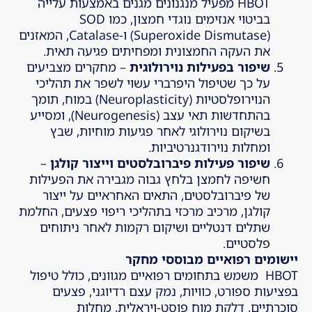
HBOT מפעיל מנגנונים מגנים באמצעות עלייה
בביטוי אנזימים נוגדי חמצון, כמו SOD
(Superoxide Dismutase) ו-Catalase, המאזנים
את העקה החמצונית ומפחיתים פגיעה תאית.
שיפור בפעילות נוירולוגית
– מחקרים מצביעים
על כך שטיפול היפרברי עשוי לשפר את תהליכי
הנוירופלסטיות (Neuroplasticity) במוח, תומך
בהתחדשות תאי עצב (Neurogenesis), ומסייע
בשיקום נוירולוגי לאחר פגיעות מוחיות, שבץ
ומחלות נוירודגנרטיביות.
שיפור פעילות פיברובלסטים וייצור קולגן
–
חשיפה לחמצן בלחץ גבוה מגבירה את הפעילות
של פיברובלסטים, התאים האחראיים על ייצור
קולגן, מרכיב מרכזי בתהליכי ריפוי פצעים, החלמת
שתלים דנטליים ושיקום רקמות לאחר ניתוחים
פלסטיים.
יישומים רפואיים מבוססי מחקר
HBOT משמש בתחומים רפואיים מגוונים, כולל טיפול
בפציעות ספורט, כוויות, נמק עצם רדיוגני, פצעים
סוכרתיים, דלקת מוח פוסט-ויראלית, מחלות