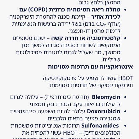
החמצן
בלחץ גבוה
.
מחלת ריאה חסימתית כרונית
(COPD)
עם
לכידת אוויר
– קיימת סכנה להחמרת היפרקפניה
(עודף CO₂ בדם) בשל ירידה ברגישות הנשימתית
לרמות פחמן דו-חמצני.
קלסטרופוביה או חרדה קשה
– ישנם מטופלים
המתקשים לשהות בסביבה סגורה למשך זמן
ממושך, מה שעלול לגרום לתגובות פסיכולוגיות
שליליות.
אינטראקציות עם תרופות מסוימות
HBOT עשוי להשפיע על פרמקוקינטיקה
ופרמקודינמיקה של תרופות מסוימות:
Bleomycin
(תרופה כימותרפית) – עלולה לגרום
לרעילות בריאות עקב הגברת נזק חמצוני.
Doxorubicin
עלולה להיות השפעה סינרגיסטית
שמגבירה פגיעה בתאים הלבביים.
Sulfonamides
תרופות אנטיביוטיות ממשפחת
הסולפונאמידים) – HBOT עשוי להפחית את