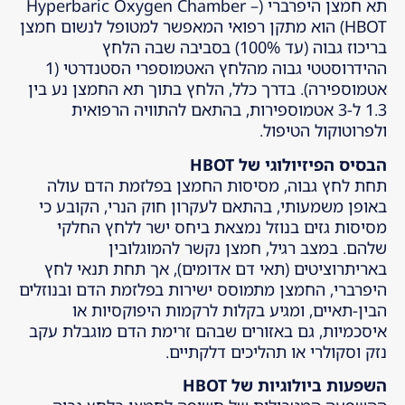
תא חמצן היפרברי (Hyperbaric Oxygen Chamber –
HBOT) הוא מתקן רפואי המאפשר למטופל לנשום חמצן
בריכוז גבוה (עד 100%) בסביבה שבה הלחץ
ההידרוסטטי גבוה מהלחץ האטמוספרי הסטנדרטי (1
אטמוספירה). בדרך כלל, הלחץ בתוך תא החמצן נע בין
1.3 ל-3 אטמוספירות, בהתאם להתוויה הרפואית
ולפרוטוקול הטיפול.
הבסיס הפיזיולוגי של
HBOT
תחת לחץ גבוה, מסיסות החמצן בפלזמת הדם עולה
באופן משמעותי, בהתאם לעקרון חוק הנרי, הקובע כי
מסיסות גזים בנוזל נמצאת ביחס ישר ללחץ החלקי
שלהם. במצב רגיל, חמצן נקשר להמוגלובין
באריתרוציטים (תאי דם אדומים), אך תחת תנאי לחץ
היפרברי, החמצן מתמוסס ישירות בפלזמת הדם ובנוזלים
הבין-תאיים, ומגיע בקלות לרקמות היפוקסיות או
איסכמיות, גם באזורים שבהם זרימת הדם מוגבלת עקב
נזק וסקולרי או תהליכים דלקתיים.
השפעות ביולוגיות של
HBOT