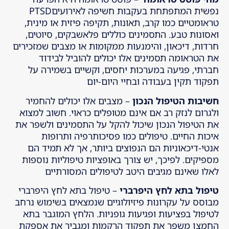
נפשית המתפתחת בעקבות חשיפה לאירועיםPTSD
טראומטיים כמו קרב, תאונות, תקיפה פיזית או מינית,
ואסונות טבע. התסמינים כוללים פלאשבקים, סיוטים,
חרדות, דיכאון, והימנעות ממקומות או מצבים שמזכירים
את הטראומה תסמינים אלו יכולים להוביל לבידוד
חברתי, פגיעה במערכות יחסים, וקשיים בשמירה על
תפקוד תקין בעבודה ובחיי היום-יום
חשיבות הטיפול הנכון
– מצבים אלו יכולים להחמיר
ולגרום לנזק רב אם אינם מטופלים כראוי. חשוב למצוא
את הטיפול הנכון שיכול להקל על התסמינים ולשפר את
איכות החיים. טיפולים כמו פסיכותרפיה ותרופות
אנטי-דיכאוניות הם הנפוצים ביותר, אך לא תמיד הם
מספיקים. לפיכך, יש צורך באופציות טיפוליות נוספות
לאלו שאינם מגיבים היטב לטיפולים המסורתיים
טיפול בתא לחץ היפרברי
– טיפול בתא לחץ היפרברי
מבוסס על עקרונות פיזיולוגיים שנמצאים בשימוש נרחב
לטיפול בפציעות ופגיעות גופניות. הלחץ המוגבר בתא
החמצן משפר את תפקוד הרקמות ומגביר את אספקת