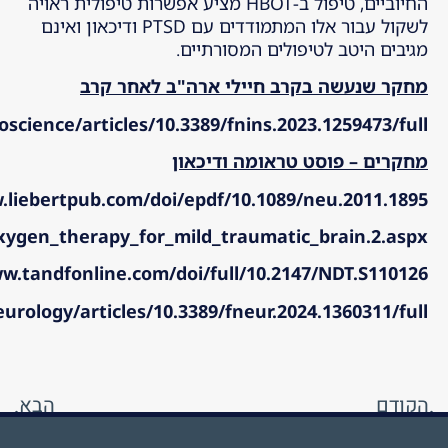
החיוביים, טיפול ב-HBOT מציע אפשרות טיפולית ראויה
לשקול עבור אלו המתמודדים עם PTSD ודיכאון ואינם
מגיבים היטב לטיפולים המסורתיים.
מחקר שנעשה בקרב חיילי ארה"ב לאחר קרב
science/articles/10.3389/fnins.2023.1259473/full
מחקרים – פוסט טראומה ודיכאון
.liebertpub.com/doi/epdf/10.1089/neu.2011.1895
oxygen_therapy_for_mild_traumatic_brain.2.aspx
w.tandfonline.com/doi/full/10.2147/NDT.S110126
urology/articles/10.3389/fneur.2024.1360311/full
הקודם
הבא
מיטוכונדריה – תחנת הכוח של התא… או הרבה יותר מזה?
השכרה או קניית תא לחץ אישי