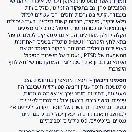
חמורות אשר משפיעות באופן ניכר על איכות חייהם של
הסובלים מהן, גם בתפקוד היומיומי, כולל בעיות
בעבודה, קושי במערכות יחסים, הם עשויים לכלול
פלאשבקים, סיוטים, חרדות קשות ודיכאון. בעוד טיפולים
קונבנציונליים כמו תרופות וטיפול פסיכולוגי מציעים
הקלה לחלק מהחולים, הם אינם מספיקים לכולם.
טיפול
בתא לחץ היפרברי
(HBOT) מתגלה בשנים האחרונות
כאפשרות טיפולית מבטיחה. נסקור במאמר זה את
ההשפעה של PTSD , נעמוד על חשיבות הטיפול
המתאים, ונבחן את הטכנולוגיה המתקדמת של תא לחץ
היפרברי.
תסמיני דיכאון
– דיכאון מתאפיין בתחושת עצב
מתמשכת, חוסר עניין והנאה מפעילויות שבעבר היו
מעניינות, תחושות חוסר ערך או אשמה מוגזמות,
עייפות, וקשיי ריכוז. דיכאון יכול גם לגרום לשינויים
בשינה ובתיאבון ותחושות של חוסר תקווה..ולעיתים אף
למחשבות אובדניות. הדיכאון יכול לנבוע מגורמים
גנטיים, ביוכימיים, פסיכולוגיים וסביבתיים
מהי פוסט טראומה
– פוסט טראומה היא הפרעה