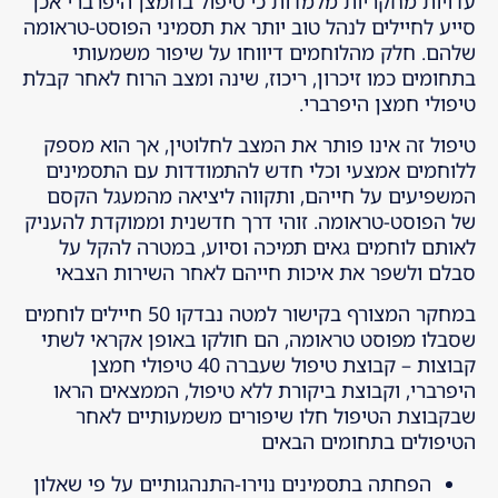
עדויות מחקריות מלמדות כי טיפול בחמצן היפרברי אכן
סייע לחיילים לנהל טוב יותר את תסמיני הפוסט-טראומה
שלהם. חלק מהלוחמים דיווחו על שיפור משמעותי
בתחומים כמו זיכרון, ריכוז, שינה ומצב הרוח לאחר קבלת
טיפולי חמצן היפרברי.
טיפול זה אינו פותר את המצב לחלוטין, אך הוא מספק
ללוחמים אמצעי וכלי חדש להתמודדות עם התסמינים
המשפיעים על חייהם, ותקווה ליציאה מהמעגל הקסם
של הפוסט-טראומה. זוהי דרך חדשנית וממוקדת להעניק
לאותם לוחמים גאים תמיכה וסיוע, במטרה להקל על
סבלם ולשפר את איכות חייהם לאחר השירות הצבאי
במחקר המצורף בקישור למטה נבדקו 50 חיילים לוחמים
שסבלו מפוסט טראומה, הם חולקו באופן אקראי לשתי
קבוצות – קבוצת טיפול שעברה 40 טיפולי חמצן
היפרברי, וקבוצת ביקורת ללא טיפול, הממצאים הראו
שבקבוצת הטיפול חלו שיפורים משמעותיים לאחר
הטיפולים בתחומים הבאים
הפחתה בתסמינים נוירו-התנהגותיים על פי שאלון