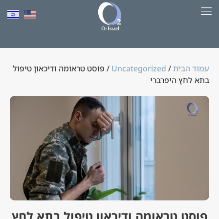
למד יותר על HBOT​
עמוד הבית
/
Uncategorized
/ פוסט טראומה ודיכאון טיפול
בתא לחץ היפרברי
פוסט טראומה ודיכאון טיפול בתא לחץ