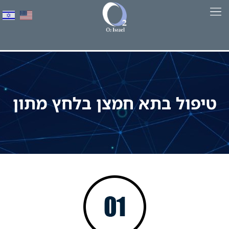
לתוכן
למד יותר על HBOT​
טיפול בתא חמצן בלחץ מתון