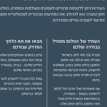
השירות ניתן ללקוחות פרטיים ולעסקים מעולמות הספורט, הוולנס 
חזון החברה הוא להרחיב את המודעות הציבורית לטכנולוגיית חמצן
וחדשני לשגרת החיים המודרנית.
העתיד של הוולנס מתחיל
מצאו את תא הלחץ
בבחירה שלכם
המדויק עבורכם
חברת O2 תאי לחץ בישראל
עיינו בדגמים המתקדמים שלנו
מובילה מאז 2014 את תחום
ובחרו את התא שמשתלב באור
החמצן בלחץ מתון בארץ, ומשלבת
החיים שלכם – בבית, בסטודיו 
חדשנות, איכות והנדסה מתקדמת
במרחב האישי שלכם.
ליצירת חוויית וולנס ברמה הגבוהה
צוות O2 כאן כדי להעניק לכם ל
ביותר.
מקצועי, הסבר מלא והיכרות
אנו מאמינים שכל אדם יכול לבחור
חווייתית עם הדגמים, כך שתוכל
להשקיע בעצמו – באנרגיה,
לבחור בביטחון.
בהתחדשות ובאורח חיים פעיל.
תאי החמצן בלחץ מתון שלנו