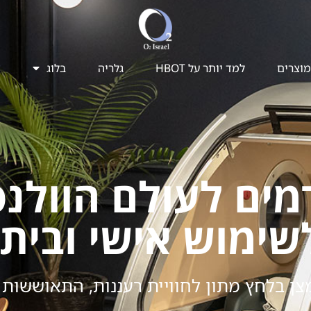
מוצרים
למד יותר על HBOT​
גלריה
בלוג
צ
ים לעולם הוולנס 
שימוש אישי וביתי
צן בלחץ מתון לחוויית רעננות, התאוששות וא