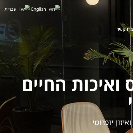
English
עִבְרִית
רו קשר
ואיכות החיים
יזון יומיומי