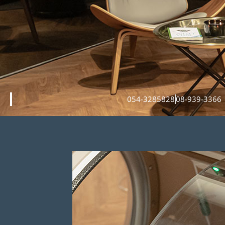
054-3285828
08-939-3366