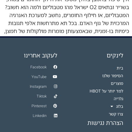
בשריר ובתאים O2 ישראל מהו מטבוליזם ולמה הוא חשוב?
המטבוליזם, או חילוף החומרים, נחשב למערכת האנרגיה
המרכזית של גוף האדם. בכל תא מתרחשות אלפי תגובות
כימיות בו-זמנית, שבאמצעותן מומרות מולקולות של חמצן,
גלוקוז וחומצות שומן לאנרגיה זמינה – ATP. אנרגיה זו
משמשת להפעלת השרירים, המוח, המערכת […]
לינקים
לעקוב אחרינו
Facebook
בית
הסיפור שלנו
YouTube
מוצרים
Instagram
למד יותר על HBOT​
Tiktok
גלריה
Pinterest
בלוג
צרו קשר
Linkedin
הצהרת נגישות