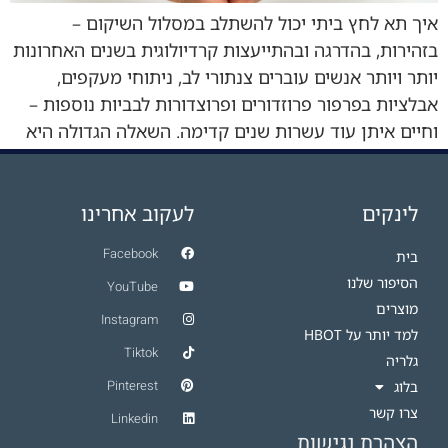
איך תא לחץ ביתי יכול להשתלב במסלול השיקום –
בזהירות, בהדרגה ובהתייעצות קרדיולוגית בשנים האחרונות
יותר ויותר אנשים עוברים צנתורי לב, ניתוחי מעקפים,
אבלציות בפרפור פרוזדורים ופרוצדורות לבביות נוספות –
וחיים איתן עוד עשרות שנים קדימה. השאלה הגדולה היא
לא רק איך יוצאים מהניתוח, אלא איך מחזירים את הלב,
המוח והגוף לתפקוד מיטבי, מצמצמים סיבוכים […]
לינקים
לעקוב אחרינו
Facebook
בית
הסיפור שלנו
YouTube
מוצרים
Instagram
למד יותר על HBOT​
Tiktok
גלריה
Pinterest
בלוג
צרו קשר
Linkedin
הצהרת נגישות