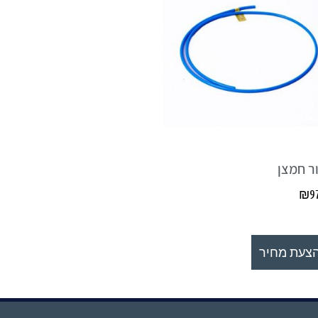
ור חמצן
₪
9
צעת מחיר