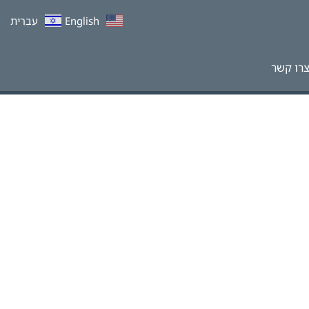
English
עִבְרִית
רו קשר