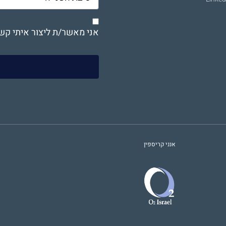
אני מאשר/ת ליצור איתי קש
ש
אנני קריספין