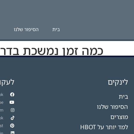
לתוכן
בית
הסיפור שלנו
כמה זמן נמשכת בדרך
משך פגישת HBOT יכול להשתנות אך בדרך כלל נמשך בין 60-90 דקות. הזמן הספציפי תלוי בגורמים כמו המצב המטופל
לינקים
לעקוב
ok
בית
be
הסיפור שלנו
am
מוצרים
ok
st
למד יותר על HBOT​
in