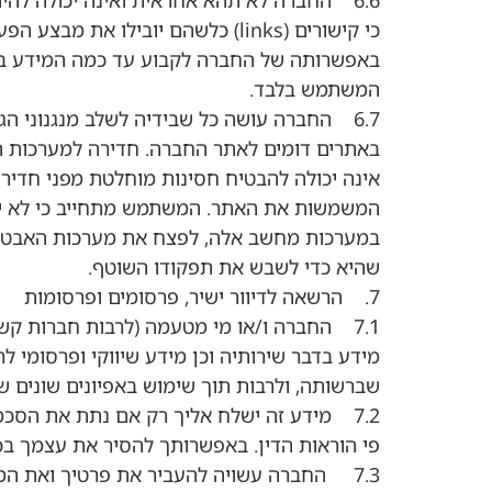
6.6 החברה לא תהא אחראית ואינה יכולה לה
כי קישורים (links) כלשהם יוביל
באפשרותה של החברה לקבוע עד כמה המידע באת
המשתמש בלבד.
6.7 החברה עושה כל שבידיה לשלב מנגנוני 
באתרים דומים לאתר החברה. חדירה למערכות ה
אינה יכולה להבטיח חסינות מוחלטת מפני חדיר
המשמשות את האתר. המשתמש מתחייב כי לא ייבצ
במערכות מחשב אלה, לפצח את מערכות האבטחה א
שהיא כדי לשבש את תפקודו השוטף.
7. הרשאה לדיוור ישיר, פרסומים ופרסומות
7.1 החברה ו/או מי מטעמה (לרבות חברות קש
מידע בדבר שירותיה וכן מידע שיווקי ופרסומי ל
שברשותה, ולרבות תוך שימוש באפיונים שונים של 
7.2 מידע זה ישלח אליך רק אם נתת את הסכמ
פי הוראות הדין. באפשרותך להסיר את עצמך בכ
7.3 החברה עשויה להעביר את פרטיך ואת המיד