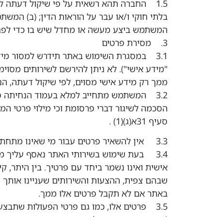
1.5 החברה תהא רשאית על פי שיקול דעתה
בלתי חוקי ו/או עבר על הוראות הדין; (ב) המש
המשתמש ביצע מעשה או מחדל שיש בו כדי לפגוע
3. מסירת פרטים
3.1 במסגרת השימוש באתר תידרש למסור מידע
"מידע אישי"). לא ניתן להירשם לשירותים מסו
ממך רק מידע אישי מסוים, לפי שיקול דעתה, ה
3.2 המשתמש מתחייב למלא בעמוד הנחיתה פר
סעיף 31א(ג)(1) .
3.3 אין להשאיר פרטים עבור מי שאינו מתחת לגיל 18 ואין לרשום גולשים ו/או משתמשים שלישיים ללא הסכמתם ו/או ידיעתם.
3.4 בעת שימוש בשירותי האתר נאסף עליך מי
אישית ואינו נשמר ביחד עם פרטיך. בין היתר, ק
שבהם צפית, ההצעות והשירותים שעניינו אותך 
באתר אם לא תקבל פרטים אלו ממך.
3.5 פרטים אלו, כמו גם פרטי הפעולות שתבצע באתר, יישמרו במאגר המידע של החברה.