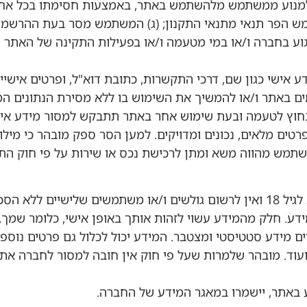
 למנוע ממשתמש מלהשתמש באתר, באמצעות חסימתו בכל אח
תמש הפר תנאי מתנאי התקנון; (ג) המשתמש מסר בעת ההרשמה ל
 בחברה ו/או במי מטעמה ו/או בפעילות התקינה של האתר ו/א
 אישי כגון שם, דרכי התקשרות, כתובת דוא"ל, ופרטים אישיי
ימים באתר ו/או להמשיך את השימוש בו ללא מסירת הנתונים 
נחוץ לטעמה ובעת שימוש אחר באתר תתבקש למסור מידע איש
טים מלאים, נכונים ומדויקים. למען הסר ספק מובהר כי מיל
דע. חלק מהמידע עשוי לזהות אותך באופן אישי, כלומר שמך, 
יים מידע סטטיסטי ומצטבר. המידע יכול לכלול גם פרטים נוס
ועוד. מובהר שלמרות שעל פי חוק אין חובה למסור לחברה א