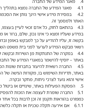
4. מאגר המידע של החברה
4.1 מאגר המידע של החברה נמצא בתהליך רישום, על-פי חוק הגנת הפרטיות, התשמ"א-1981, והחברה פועלת בהתאם לחוק האמור ולכל דין רלבנטי אחר.
4.2 במסירת מידע אישי הינך נותן את הסכמ
האתר ולמסמך זה.
4.3 בהתאם לחוק, כל אדם זכאי לעיין בעצמו,
במידע שעליו ומצא כי אינו נכון, שלם, ברור א
בקשה זו, עליו להודיע על כך למבקש באופן ובד
רשאי מבקש המידע לערער לפני בית משפט השלו
4.4 במקרה של התנתקות מן השירות ובקשה ל
באתר – יוסיף להישמר במאגרי המידע של החברה 
4.5 החברה רשאית להיעזר בחברות שונות המספקות לה נתונים סטטיסטיים
באתר, תדירות השימוש בו, מקורות הגישה של 
אישי והוא נועד לצרכי ניתוח, מחקר ובקרה.
5. הפסקת הפעילות באתר, שינויים או ביטול מטעם החברה
כמפורט בהוראות תקנון זה וכן לרבות בכל אחד 
6.1.1 אם אירעה תקלה טכנית או תקלה כלשהי