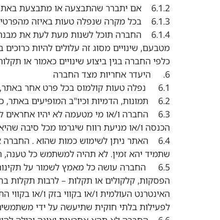
6.1.2 אם יתברר שהתבצעה או מתבצעת באתר פעילות בלתי חוקית או שלדעת החברה נעשתה פעולה בניגוד להוראות תקנון זה
6.1.3 בכל מקרה שנפלה טעות באיזה מהפרטים המתפרסמים באתר
6.1.4 החברה תוכל לשנות מעת לעת את מבנה
מטבעם, שינויים מסוג זה עלולים להיות כרוכים 
כלפי החברה בגין ביצוע שינויים כאמור או תקלו
6. היעדר אחריות מצד החברה
6.1 נפלה טעות קולמוס בכל פרט אחר באתר, לא יחייב הדבר את החברה.
6.2 תמונות, הדמיות וכיו"ב המופיעים באתר, ככול ומופיעים, נועדו להמחשה בלבד.
6.3 החברה ו/או מי מטעמה לא יהיו אחראים ל
הכנסה ו/או מניעת רווח שיגרמו מכל סיבה שהיא.
6.4 האתר ניתן לשימוש כמות שהוא . החברה א
שתמיד יהא זמין. לא תהיה למשתמש כל טענה, תב
6.5 החברה עושה כל מאמץ לשמור על תקינות 
הפסקות, קלקולים או תקלות – לרבות תקלות בחו
האינטרנט העולמית ו/או בקווי בזק ו/או בקווי
לפעילות בלתי חוקית שתיעשה על ידי משתמשים 