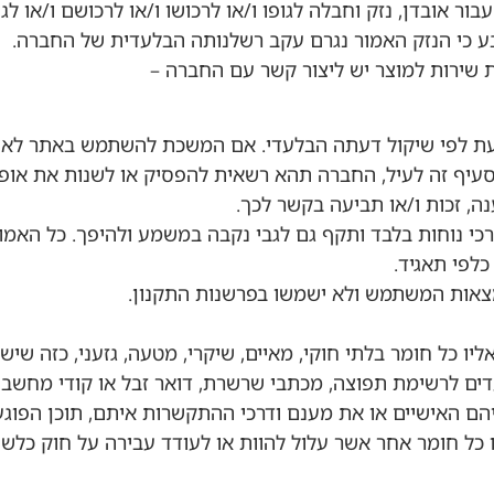
בור אובדן, נזק וחבלה לגופו ו/או לרכושו ו/או לרכושם ו/או 
ע כי הנזק האמור נגרם עקב רשלנותה הבלעדית של החברה.
ת לפי שיקול דעתה הבלעדי. אם המשכת להשתמש באתר לאחר ש
סעיף זה לעיל, החברה תהא רשאית להפסיק או לשנות את אופי
נה, זכות ו/או תביעה בקשר לכך.
ורכי נוחות בלבד ותקף גם לגבי נקבה במשמע ולהיפך. כל האמו
לפי תאגיד.
 כל חומר בלתי חוקי, מאיים, שיקרי, מטעה, גזעני, כזה שיש 
ים לרשימת תפוצה, מכתבי שרשרת, דואר זבל או קודי מחשב עוינ
ם האישיים או את מענם ודרכי ההתקשרות איתם, תוכן הפוגע או
ר, או כל חומר אחר אשר עלול להוות או לעודד עבירה על חוק