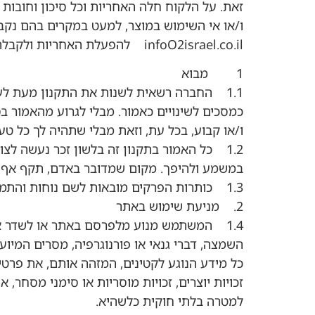
זאת. על הלקוח חלה האחריות וכל סיכון וחובות ע
ו/או אי השימוש במוצר, למעט במקרים בהם נקב
infoO2israel.co.il להפעלת האחריות ולקבלת שירות למוצר יש ליצור קשר עם החברה –
1 מבוא
1.1 החברה רשאית לשנות את התקנון מעת לע
כמסכים לשינויים כאמור. מבלי לגרוע מהאמור ב
ו/או קבוע, בכל עת, וזאת מבלי שתהיה לך כל טע
1.2 כל האמור בתקנון זה בלשון זכר נעשה לצ
במשמע ולהיפך. מקום שמדובר באדם, תקף אף כ
1.3 כותרות הפרקים מובאות לשם נוחות והתמצאות המשתמש ולא ישמשו בפרשנות התקנון.
2. מניעת שימוש באתר
1.4 המשתמש מנוע מלפרסם באתר או לשדר אליו
השמצה, דברי גנאי או פורנוגרפיה, מסרים המיועד
כל מידע הנוגע לקטינים, המזהה אותם, את פרטיה
זכויות יוצרים, זכויות מוסריות או סימני מסח
למטרה בלתי חוקית כלשהיא.