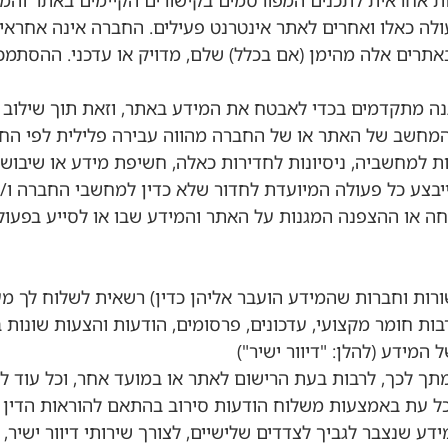
יות אחראית לתכנים המפורסמים בקישורים הקיימים באתר והמ
ו את מבצע הפעולה כאלו ואחרים לאתר אינטרנט פעילים. החברה אינה 
רים אלה מהימן (אם בכלל) שלם, מדויק או עדכני. ההסתמכ
הגנה מתקדמים בכדי לאבטח את המידע באתר, וזאת תוך שילוב
מחשב של האתר או של החברה מהווה עבירה פלילית לפי החו
ות למחשביה, ניסיונות לחדירות כאלה, חשיפת מידע או שיבו
ע כל פעולה המיועדת לחדור שלא כדין למחשבי החברה ו/או 
ו ההצפנה המגנות על האתר והמידע שבו או לסייע בפעולות 
ורות וחברות שהמידע הועבר אליהן כדין) רשאית לשלוח לך מ
רבות חומר מקצועי, עדכונים, פרסומים, הודעות והצעות שונו
המידע (להלן: "דיוור ישיר")
תך לכך, לרבות בעת הרישום לאתר או במועד אחר, וכל עוד ל
ל עת באמצעות משלוח הודעות סירוב בהתאם להוראות הדין ה
ע שנצבר לגביך לצדדים שלישיים, לצורך שירותי דיוור ישיר, כ