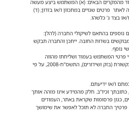
ד מהמקרים הבאים: (א) המשתמש ביצע מעשה
אתר פרטים שגויים במתכוון ו/או בזדון; (ד)
ו בצד ג' כלשהו.
ם נוספים בהתאם לשיקולי החברה (להלן:
המבוקשים בשדות החובה. ייתכן והחברה תבקש
י נוסף.
וי פרטי המשתמש בעמוד ושליחתו מהווה
הסכמה לשיגור דברי פרסומת וכי מילוי פרטי המשתמש מהווה משא ומתן לרכישת נכס או שירות על פי חוק התקשורת (בזק ושידורים), התשס"ח-2008, על פי
כתובתך וכיו"ב. חלק מהמידע אינו מזהה אותך
פים, כגון פרסומות שקראת באתר, העמודים
ת פרטיך החברה לא תוכל לאפשר את שימושך