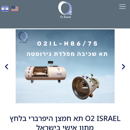
לתוכן
למד יותר על HBOT​
O2 ISRAEL תא חמצן היפרברי בלחץ
מתון אישי בישראל