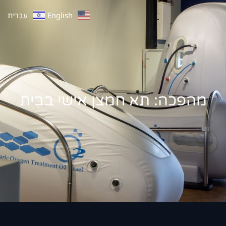
English
עִבְרִית
מהפכה: תא חמצן אישי בבית