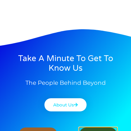
Take A Minute To Get To
Know Us
The People Behind Beyond
About Us