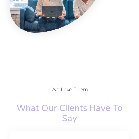
We Love Them
What Our Clients Have To
Say​