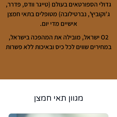
גדולי הספורטאים בעולם (טייגר וודס, פדרר,
ג'וקוביץ', נברטילובה) מטופלים בתאי חמצן
אישיים מדי יום.
O2 ישראל, מובילה את המהפכה בישראל,
במחירים שווים לכל כיס ובאיכות ללא פשרות
מגוון תאי חמצן