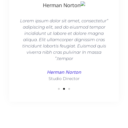
ctetur
“Lorem ipsum dolor sit amet, consectetur
“Lore
empor
adipiscing elit, sed do eiusmod tempor
adip
agna
incididunt ut labore et dolore magna
inc
 cras
aliqua. Elit ullamcorper dignissim cras
aliq
d quis
tincidunt lobortis feugiat. Euismod quis
tinci
ssa
viverra nibh cras pulvinar In massa
vi
tempor.”
Herman Norton
Studio Director